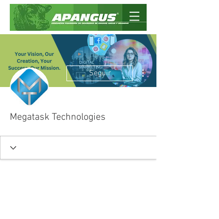
Más acciones
Seguir
Megatask Technologies